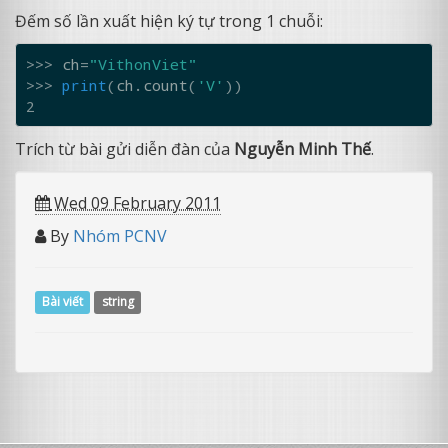
Đếm số lần xuất hiện ký tự trong 1 chuỗi:
>>> 
ch
=
"VithonViet"
>>> 
print
(
ch
.
count
(
'V'
))
2
Trích từ bài gửi diễn đàn của
Nguyễn Minh Thế
.
Wed 09 February 2011
By
Nhóm PCNV
Bài viết
string