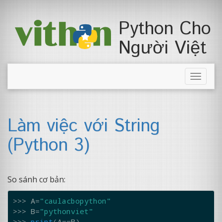
Python Cho
Người Việt
Toggle
naviga
Làm việc với String
(Python 3)
So sánh cơ bản:
>>> 
A
=
"caulacbopython"
>>> 
B
=
"pythonviet"
>>> 
print
(
A
==
B
)