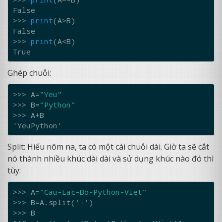
False
>>> 
print
(
A
>
B
)
False
>>> 
print
(
A
<
B
)
True
Ghép chuỗi:
>>> 
A
=
"Yeu"
>>> 
B
=
"Python"
>>> 
A
+
B
'YeuPython'
Split: Hiểu nôm na, ta có một cái chuỗi dài. Giờ ta sẽ cắt
nó thành nhiều khúc dài dài và sử dụng khúc nào đó thì
tùy:
>>> 
A
=
"Cau-Lac-Bo-Python-Viet"
>>> 
B
=
A
.
split
(
'-'
)
>>> 
B