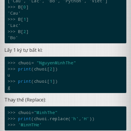
['Cau', 'Lac', 'Bo', 'Python', 'Viet']
>>> 
B
[
0
]
'Cau'
>>> 
B
[
1
]
'Lac'
>>> 
B
[
2
]
'Bo'
Lấy 1 ký tự bất kì:
>>> 
chuoi
=
"NguyenMinhThe"
>>> 
print
(
chuoi
[
2
])
u
>>> 
print
(
chuoi
[
1
])
g
Thay thế (Replace):
>>> 
chuoi
=
"MinhThe"
>>> 
print
(
chuoi
.
replace
(
'h'
,
'H'
))
>>> 
'MinHTHe'