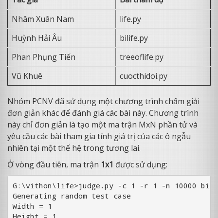
Nhâm Xuân Nam
life.py
Huỳnh Hải Âu
bilife.py
Phan Phụng Tiến
treeoflife.py
Vũ Khuê
cuocthidoi.py
Nhóm PCNV đã sử dụng một chương trình chấm giải
đơn giản khác để đánh giá các bài này. Chương trình
này chỉ đơn giản là tạo một ma trận MxN phần tử và
yêu cầu các bài tham gia tính giá trị của các ô ngẫu
nhiên tại một thế hệ trong tương lai.
Ở vòng đầu tiên, ma trận
1x1
được sử dụng:
G:\vithon\life>judge.py -c 1 -r 1 -n 10000 bili
Generating random test case

Width = 1

Height = 1
