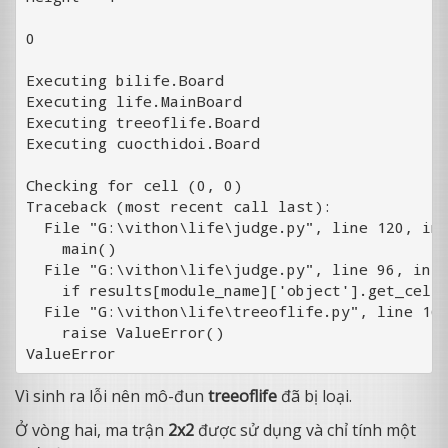
0

Executing bilife.Board

Executing life.MainBoard

Executing treeoflife.Board

Executing cuocthidoi.Board

Checking for cell (0, 0)

Traceback (most recent call last):

  File "G:\vithon\life\judge.py", line 120, in 
    main()

  File "G:\vithon\life\judge.py", line 96, in m
    if results[module_name]['object'].get_cell(
  File "G:\vithon\life\treeoflife.py", line 160
    raise ValueError()

Vì sinh ra lỗi nên mô-đun
treeoflife
đã bị loại.
Ở vòng hai, ma trận
2x2
được sử dụng và chỉ tính một