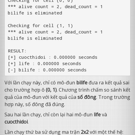
*** alive count = 2, dead_count = 1

bilife is eliminated

Checking for cell (1, 1)

*** alive count = 2, dead_count = 1

bilife is eliminated

RESULT:

[+] cuocthidoi : 0.000000 seconds

[+] life : 0.000000 seconds

Với lần chạy này, chỉ có mô-đun
bilife
đưa ra kết quả sai
cho trường hợp ô
(0, 1)
. Chương trình chấm so sánh kết
quả của mô-đun với kết quả của
số đông
. Trong trường
hợp này, số đông đã đúng.
Sau hai lần chạy, chỉ còn lại hai mô-đun
life
và
cuocthidoi
.
Lần chạy thứ ba sử dụng ma trận
2x2
với một thế hệ: