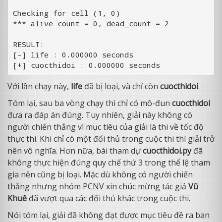
Checking for cell (1, 0)

*** alive count = 0, dead_count = 2

RESULT:

[-] life : 0.000000 seconds

Với lần chạy này,
life
đã bị loại, và chỉ còn
cuocthidoi
.
Tóm lại, sau ba vòng chạy thì chỉ có mô-đun
cuocthidoi
đưa ra đáp án đúng. Tuy nhiên, giải này không có
người chiến thắng vì mục tiêu của giải là thi về tốc độ
thực thi. Khi chỉ có một đối thủ trong cuộc thi thì giải trở
nên vô nghĩa. Hơn nữa, bài tham dự
cuocthidoi.py
đã
không thực hiện đúng quy chế thứ 3 trong thể lệ tham
gia nên cũng bị loại. Mặc dù không có người chiến
thắng nhưng nhóm PCNV xin chúc mừng tác giả
Vũ
Khuê
đã vượt qua các đối thủ khác trong cuộc thi.
Nói tóm lại, giải đã không đạt được mục tiêu đề ra ban