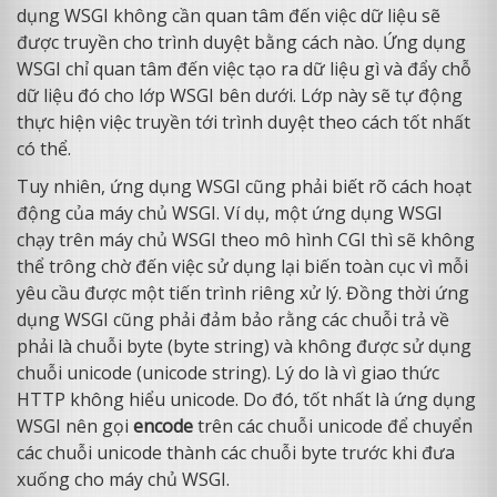
dụng WSGI không cần quan tâm đến việc dữ liệu sẽ
được truyền cho trình duyệt bằng cách nào. Ứng dụng
WSGI chỉ quan tâm đến việc tạo ra dữ liệu gì và đẩy chỗ
dữ liệu đó cho lớp WSGI bên dưới. Lớp này sẽ tự động
thực hiện việc truyền tới trình duyệt theo cách tốt nhất
có thể.
Tuy nhiên, ứng dụng WSGI cũng phải biết rõ cách hoạt
động của máy chủ WSGI. Ví dụ, một ứng dụng WSGI
chạy trên máy chủ WSGI theo mô hình CGI thì sẽ không
thể trông chờ đến việc sử dụng lại biến toàn cục vì mỗi
yêu cầu được một tiến trình riêng xử lý. Đồng thời ứng
dụng WSGI cũng phải đảm bảo rằng các chuỗi trả về
phải là chuỗi byte (byte string) và không được sử dụng
chuỗi unicode (unicode string). Lý do là vì giao thức
HTTP không hiểu unicode. Do đó, tốt nhất là ứng dụng
WSGI nên gọi
encode
trên các chuỗi unicode để chuyển
các chuỗi unicode thành các chuỗi byte trước khi đưa
xuống cho máy chủ WSGI.