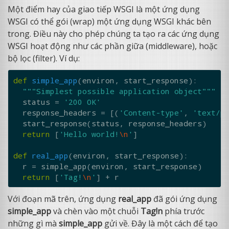
Một điểm hay của giao tiếp WSGI là một ứng dụng
WSGI có thể gói (wrap) một ứng dụng WSGI khác bên
trong. Điều này cho phép chúng ta tạo ra các ứng dụng
WSGI hoạt động như các phần giữa (middleware), hoặc
bộ lọc (filter). Ví dụ:
def
simple_app
(
environ
,
start_response
):
"""Simplest possible application object"""
status
=
'200 OK'
response_headers
=
[(
'Content-type'
,
'text/p
start_response
(
status
,
response_headers
)
return
[
'Hello world!
\n
'
]
def
real_app
(
environ
,
start_response
):
r
=
simple_app
(
environ
,
start_response
)
return
[
'Tag!
\n
'
]
+
r
Với đoạn mã trên, ứng dụng
real_app
đã gói ứng dụng
simple_app
và chèn vào một chuỗi
Tag!n
phía trước
những gì mà
simple_app
gửi về. Đây là một cách để tạo