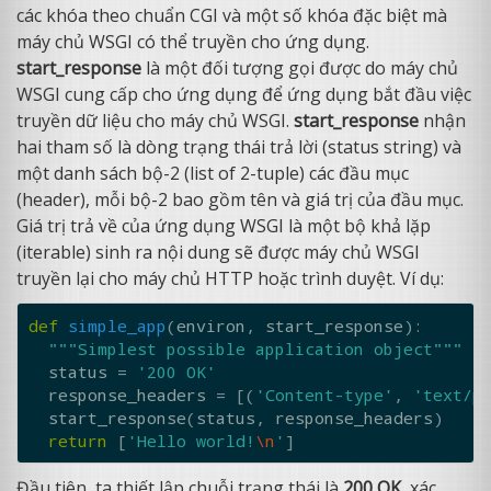
các khóa theo chuẩn CGI và một số khóa đặc biệt mà
máy chủ WSGI có thể truyền cho ứng dụng.
start_response
là một đối tượng gọi được do máy chủ
WSGI cung cấp cho ứng dụng để ứng dụng bắt đầu việc
truyền dữ liệu cho máy chủ WSGI.
start_response
nhận
hai tham số là dòng trạng thái trả lời (status string) và
một danh sách bộ-2 (list of 2-tuple) các đầu mục
(header), mỗi bộ-2 bao gồm tên và giá trị của đầu mục.
Giá trị trả về của ứng dụng WSGI là một bộ khả lặp
(iterable) sinh ra nội dung sẽ được máy chủ WSGI
truyền lại cho máy chủ HTTP hoặc trình duyệt. Ví dụ:
def
simple_app
(
environ
,
start_response
):
"""Simplest possible application object"""
status
=
'200 OK'
response_headers
=
[(
'Content-type'
,
'text/p
start_response
(
status
,
response_headers
)
return
[
'Hello world!
\n
'
]
Đầu tiên, ta thiết lập chuỗi trạng thái là
200 OK
, xác