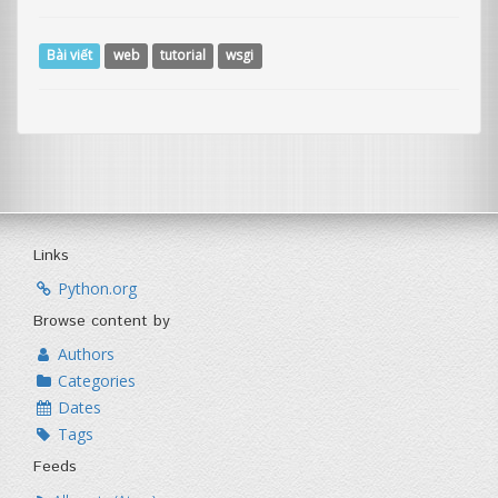
Bài viết
web
tutorial
wsgi
Links
Python.org
Browse content by
Authors
Categories
Dates
Tags
Feeds