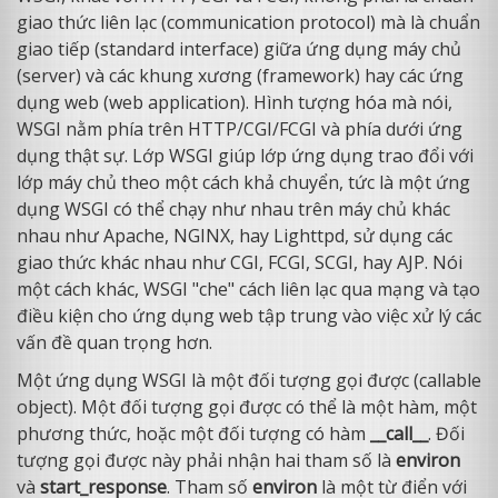
giao thức liên lạc (communication protocol) mà là chuẩn
giao tiếp (standard interface) giữa ứng dụng máy chủ
(server) và các khung xương (framework) hay các ứng
dụng web (web application). Hình tượng hóa mà nói,
WSGI nằm phía trên HTTP/CGI/FCGI và phía dưới ứng
dụng thật sự. Lớp WSGI giúp lớp ứng dụng trao đổi với
lớp máy chủ theo một cách khả chuyển, tức là một ứng
dụng WSGI có thể chạy như nhau trên máy chủ khác
nhau như Apache, NGINX, hay Lighttpd, sử dụng các
giao thức khác nhau như CGI, FCGI, SCGI, hay AJP. Nói
một cách khác, WSGI "che" cách liên lạc qua mạng và tạo
điều kiện cho ứng dụng web tập trung vào việc xử lý các
vấn đề quan trọng hơn.
Một ứng dụng WSGI là một đối tượng gọi được (callable
object). Một đối tượng gọi được có thể là một hàm, một
phương thức, hoặc một đối tượng có hàm
__call__
. Đối
tượng gọi được này phải nhận hai tham số là
environ
và
start_response
. Tham số
environ
là một từ điển với