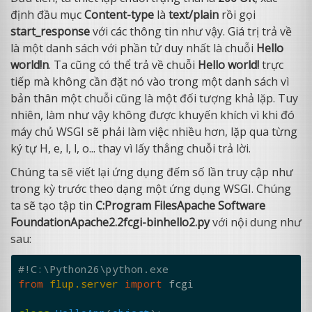
định đầu mục
Content-type
là
text/plain
rồi gọi
start_response
với các thông tin như vậy. Giá trị trả về
là một danh sách với phần tử duy nhất là chuỗi
Hello
world!n
. Ta cũng có thể trả về chuỗi
Hello world!
trực
tiếp mà không cần đặt nó vào trong một danh sách vì
bản thân một chuỗi cũng là một đối tượng khả lặp. Tuy
nhiên, làm như vậy không được khuyến khích vì khi đó
máy chủ WSGI sẽ phải làm việc nhiều hơn, lặp qua từng
ký tự H, e, l, l, o... thay vì lấy thẳng chuỗi trả lời.
Chúng ta sẽ viết lại ứng dụng đếm số lần truy cập như
trong kỳ trước theo dạng một ứng dụng WSGI. Chúng
ta sẽ tạo tập tin
C:Program FilesApache Software
FoundationApache2.2fcgi-binhello2.py
với nội dung như
sau:
#!C:\Python26\python.exe
from
flup.server
import
fcgi