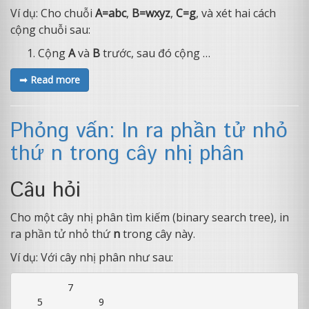
Ví dụ: Cho chuỗi
A=abc
,
B=wxyz
,
C=g
, và xét hai cách
cộng chuỗi sau:
Cộng
A
và
B
trước, sau đó cộng …
➟ Read more
Phỏng vấn: In ra phần tử nhỏ
thứ n trong cây nhị phân
Câu hỏi
Cho một cây nhị phân tìm kiếm (binary search tree), in
ra phần tử nhỏ thứ
n
trong cây này.
Ví dụ: Với cây nhị phân như sau:
        7

   5         9
