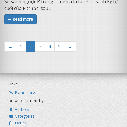
So sánh ngược P trong T, nghĩa là ta sẽ so sánh ký tự
cuối của P trước, sau …
➟ Read more
(current)
←
1
2
3
4
5
→
Links
Python.org
Browse content by
Authors
Categories
Dates